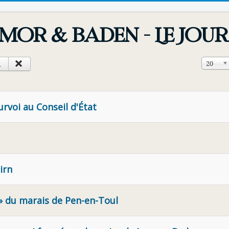
mor & Baden - Le Jou
Affichag
20
urvoi au Conseil d'État
irn
 » du marais de Pen-en-Toul