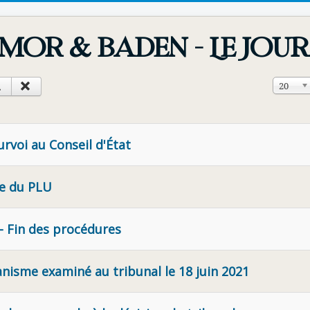
mor & Baden - Le Jou
Affichag
20
urvoi au Conseil d'État
le du PLU
- Fin des procédures
banisme examiné au tribunal le 18 juin 2021